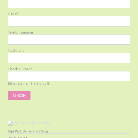
Pflichtfeld
E-Mail
*
Telefonnummer
Nachricht
Pflichtfeld
Check Human
*
Bitte rechnen Sie 6 plus 8.
SENDEN
Dipl.Päd. Barbara Rohlfing