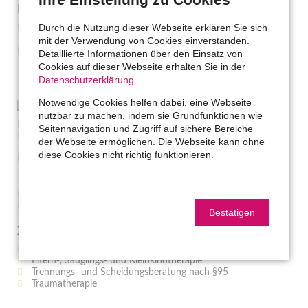
Beruflicher Werdegang
Durch die Nutzung dieser Webseite erklären Sie sich
2011 - 2013 : Niederschwellige Beratung in NÖ
Jugendzentren
mit der Verwendung von Cookies einverstanden.
2013 - 2014: Betreuung von fremduntergebrachten Kindern
Detaillierte Informationen über den Einsatz von
und Jugendlichen im WG-Kontext
Cookies auf dieser Webseite erhalten Sie in der
Datenschutzerklärung
.
Notwendige Cookies helfen dabei, eine Webseite
nutzbar zu machen, indem sie Grundfunktionen wie
2014 - 2016: selbstständig als Psychotherapeutin
Seitennavigation und Zugriff auf sichere Bereiche
2016 - 2018: Betreuung von Frauen und deren Kindern nach
der Webseite ermöglichen. Die Webseite kann ohne
Gewalterfahrungen, im Frauenhaus Mödling
diese Cookies nicht richtig funktionieren.
2019 - 2023: Prozessbegleitung & Psychotherapie für Kinder
und Jugendliche, im Kinderschutzzentrum Mödling (die
möwe)
2023-2024 Teamleitung bei den "Frühen Hilfen Wien-West"
seit 2021 Mitglied der Praxis für Klein und groß
Bestätigen
Zusatzqualifikationen im Bereich:
Kinder- und Jugendpsychotherapie
Eltern-, Säuglings- und Kleinkindtherapie
Trennungs- und Scheidungsberatung nach §95
Traumatherapie