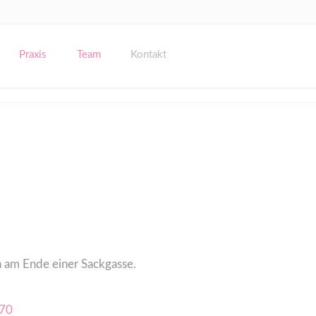
Navigation
überspringen
Praxis
Team
Kontakt
gendliche
äuglingen und Kleinkindern
ch am Ende einer Sackgasse.
670