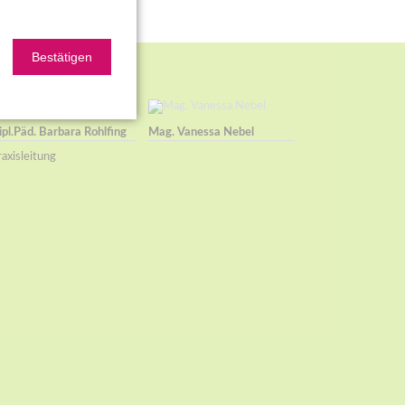
Bestätigen
ipl.Päd. Barbara Rohlfing
Mag. Vanessa Nebel
axisleitung