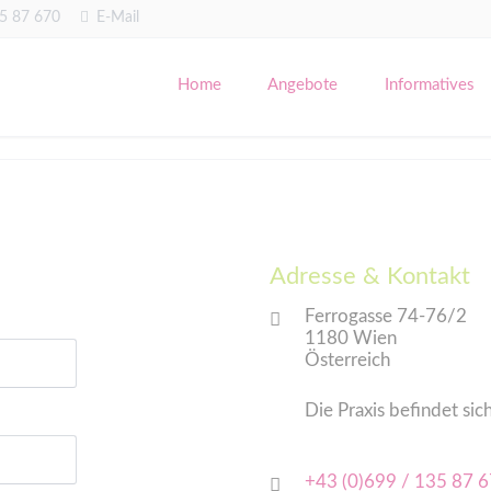
35 87 670
E-Mail
Home
Angebote
Informatives
Psychotherapie für Kinder & Ju
Psychotherapie für Erwachsene
Psychotherapie für Eltern von S
Adresse & Kontakt
Ferrogasse 74-76/2
1180 Wien
Österreich
Die Praxis befindet si
+43 (0)699 / 135 87 