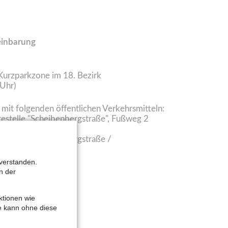
einbarung
 Kurzparkzone im 18. Bezirk
Uhr)
s mit folgenden öffentlichen Verkehrsmitteln:
testelle "Scheibenbergstraße", Fußweg 2
testelle "Scheibenbergstraße /
ßweg 10 Min.
verstanden.
n der
ktionen wie
te kann ohne diese