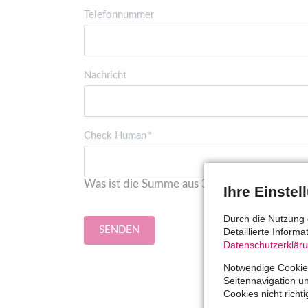
Telefonnummer
Nachricht
Pflichtfeld
Check Human
*
Was ist die Summe aus 3 und 6?
Ihre Einste
Durch die Nutzung 
SENDEN
Detaillierte Inform
Datenschutzerklär
Notwendige Cookies
Seitennavigation u
Cookies nicht richti